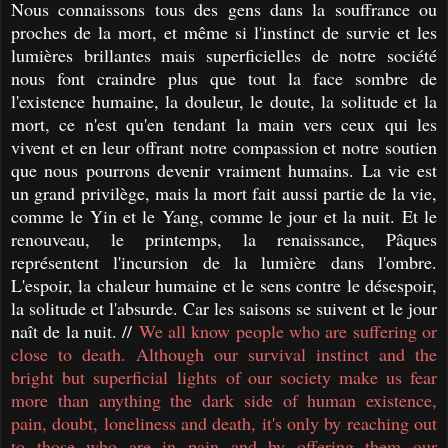
Nous connaissons tous des gens dans la souffrance ou
proches de la mort, et même si l'instinct de survie et les
lumières brillantes mais superficielles de notre société
nous font craindre plus que tout la face sombre de
l'existence humaine, la douleur, le doute, la solitude et la
mort, ce n'est qu'en tendant la main vers ceux qui les
vivent et en leur offrant notre compassion et notre soutien
que nous pourrons devenir vraiment humains. La vie est
un grand privilège, mais la mort fait aussi partie de la vie,
comme le Yin et le Yang, comme le jour et la nuit. Et le
renouveau, le printemps, la renaissance, Pâques
représentent l'incursion de la lumière dans l'ombre.
L'espoir, la chaleur humaine et le sens contre le désespoir,
la solitude et l'absurde. Car les saisons se suivent et le jour
naît de la nuit. //
We all know people who are suffering or
close to death. Although our survival instinct and the
bright but superficial lights of our society make us fear
more than anything the dark side of human existence,
pain, doubt, loneliness and death, it's only by reaching out
to those who are in pain and by offering them our