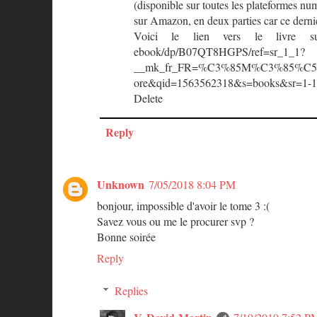
(disponible sur toutes les plateformes nu
sur Amazon, en deux parties car ce dernie
Voici le lien vers le livre sur A
ebook/dp/B07QT8HGPS/ref=sr_1_1?
__mk_fr_FR=%C3%85M%C3%85%C5
ore&qid=1563562318&s=books&sr=1-1
Delete
Reply
Unknown
7/05/2018 8:04 PM
bonjour, impossible d'avoir le tome 3 :(
Savez vous ou me le procurer svp ?
Bonne soirée
Reply
Replies