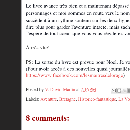
Le livre avance très bien et a maintenant dépass
personnages et moi
sommes en route vers le no
succèdent à un rythme s
outenu sur les deux lign
dire plus pour garder l'aventure intacte, mais sac
J'espère de tout coeur que vous vous régalerez vou
À très vite!
PS:
La sortie du livre est prévue pour Noël. Je vo
(Pour avoir accès à des nouvelles quasi journalièr
https://www.facebook.com/lesmaitresdelorage
)
Posted by
V. David-Martin
at
7:16 PM
Labels:
Aventure
,
Bretagne
,
Historico-fantastique
,
La Voi
8 comments: