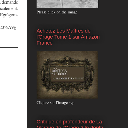
 la demande
icalement.
Please click on the image
Egrégore-
%C3%A9g
Achetez Les Maîtres de
l'Orage Tome 1 sur Amazon
France
Cliquez sur l'image svp
Critique en profondeur de La
Marque de l'Orage // In depth