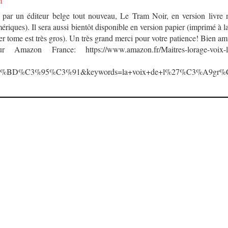
M
 par un éditeur belge tout nouveau, Le Tram Noir, en version livre
mériques). Il sera aussi bientôt disponible en version papier (imprimé à
r tome est très gros). Un très grand merci pour votre patience! Bien am
mazon France: https://www.amazon.fr/Maitres-lorage-voix-l
%BD%C3%95%C3%91&keywords=la+voix+de+l%27%C3%A9gr