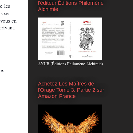
l'éditeur Éditions Philomène
ue
les
Alchimie
s se
 vous en
crivant.
AYUB (Éditions Philomène Alchimie)
ie:
Achetez Les Maîtres de
l'Orage Tome 3, Partie 2 sur
Amazon France