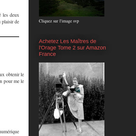
é les deux
Cliquez sur l'image svp
 plaisir de
Achetez Les Maîtres de
l'Orage Tome 2 sur Amazon
France
ux obtenir le
on pour me le
 numérique