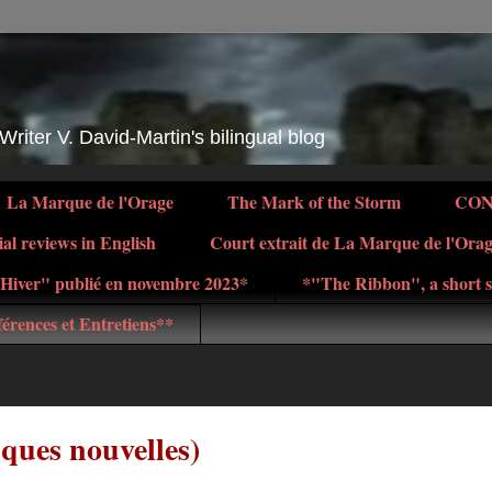
 Writer V. David-Martin's bilingual blog
La Marque de l'Orage
The Mark of the Storm
CO
ial reviews in English
Court extrait de La Marque de l'Ora
d'Hiver" publié en novembre 2023*
*"The Ribbon", a short s
érences et Entretiens**
ques nouvelles)