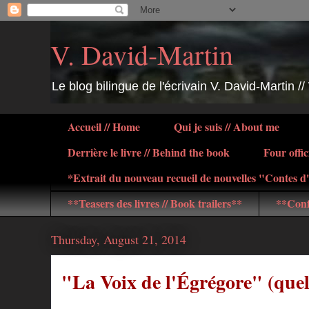
V. David-Martin
Le blog bilingue de l'écrivain V. David-Martin //
Accueil // Home
Qui je suis // About me
Derrière le livre // Behind the book
Four offic
*Extrait du nouveau recueil de nouvelles "Contes 
**Teasers des livres // Book trailers**
**Conf
Thursday, August 21, 2014
"La Voix de l'Égrégore" (quel