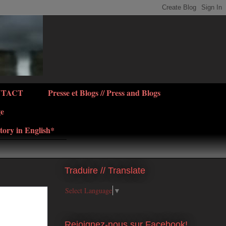
NTACT
Presse et Blogs // Press and Blogs
ge
tory in English*
Traduire // Translate
Select Language
▼
Rejoignez-nous sur Facebook!