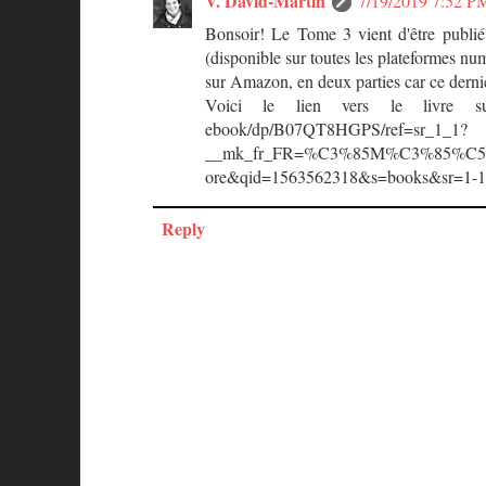
V. David-Martin
7/19/2019 7:52 P
Bonsoir! Le Tome 3 vient d'être publié
(disponible sur toutes les plateformes nu
sur Amazon, en deux parties car ce dernie
Voici le lien vers le livre sur A
ebook/dp/B07QT8HGPS/ref=sr_1_1?
__mk_fr_FR=%C3%85M%C3%85%C5
ore&qid=1563562318&s=books&sr=1-1
Reply