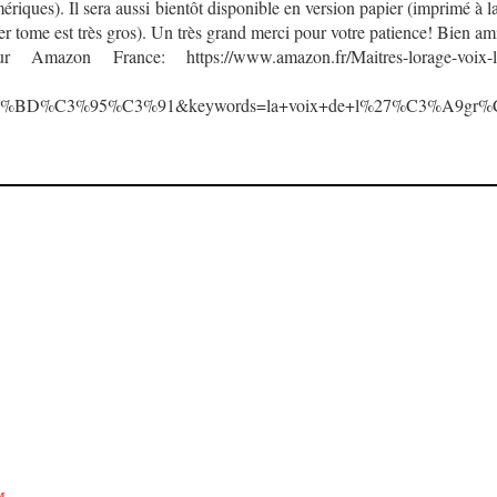
mériques). Il sera aussi bientôt disponible en version papier (imprimé à
r tome est très gros). Un très grand merci pour votre patience! Bien am
mazon France: https://www.amazon.fr/Maitres-lorage-voix-l
%BD%C3%95%C3%91&keywords=la+voix+de+l%27%C3%A9gr