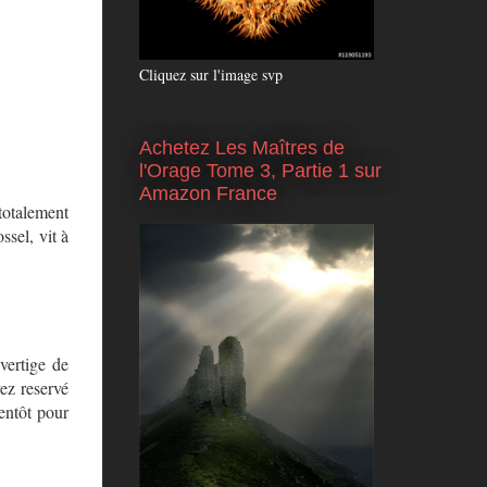
Cliquez sur l'image svp
Achetez Les Maîtres de
l'Orage Tome 3, Partie 1 sur
Amazon France
 totalement
ssel, vit à
 vertige de
ez reservé
entôt pour