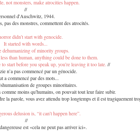
e, not monsters, make atrocities happen.
//
ersonnel d'Auschwitz, 1944.
s, pas des monstres, commettent des atrocités.
orror didn’t start with genocide.
It started with words...
he dehumanizing of minority groups.
 less than human, anything could be done to them.
 to start before you speak up, you’re leaving it too late.
//
azie n’a pas commencé par un génocide.
ut a commencé par des mots...
 déshumanisation de groupes minoritaires.
és comme moins qu'humains, on pouvait tout leur faire subir.
e la parole, vous avez attendu trop longtemps et il est tragiquement tro
rous delusion is, “it can’t happen here”.
//
 dangereuse est «cela ne peut pas arriver ici».