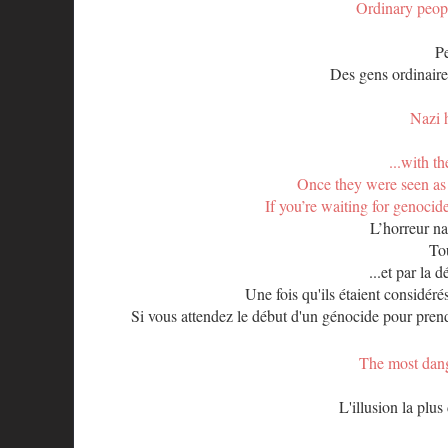
Ordinary peopl
P
Des gens ordinaire
Nazi h
...with t
Once they were seen as
If you’re waiting for genocide
L’horreur n
To
...et par la
Une fois qu'ils étaient considér
Si vous attendez le début d'un génocide pour prendr
The most dange
L'illusion la plus