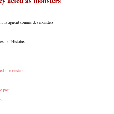
ey acted as monsters
tant ils agirent comme des monstres.
es de l'Histoire.
ted as monsters.
e past.
y.