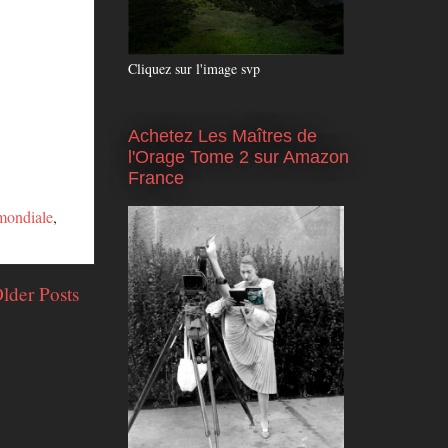
Cliquez sur l'image svp
Achetez Les Maîtres de
l'Orage Tome 2 sur Amazon
France
mondiale
,
lder Posts