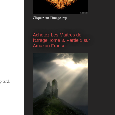
Cliquez sur l'image svp
Achetez Les Maîtres de
l'Orage Tome 3, Partie 1 sur
Amazon France
p tard.