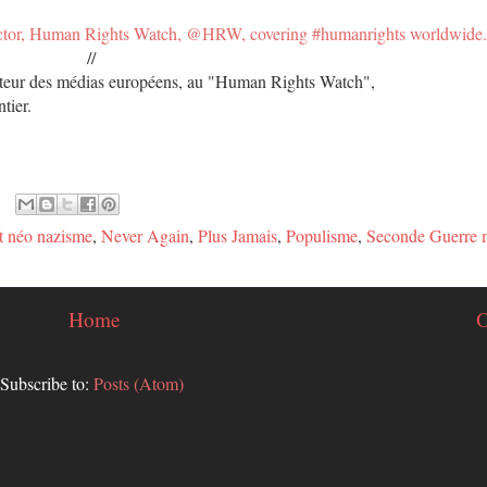
ctor, Human Rights Watch, @HRW, covering #humanrights worldwide.
//
cteur des médias européens, au "Human Rights Watch",
tier.
t néo nazisme
,
Never Again
,
Plus Jamais
,
Populisme
,
Seconde Guerre 
Home
O
Subscribe to:
Posts (Atom)