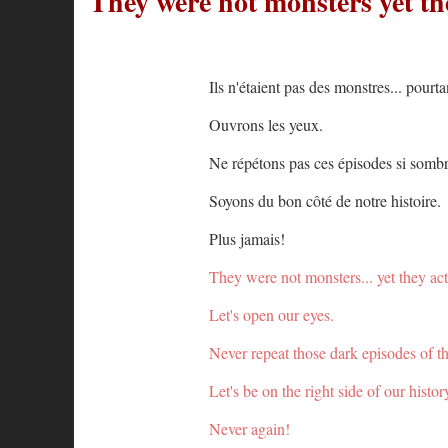
They were not monsters yet th
Ils n'étaient pas des monstres... pour
Ouvrons les yeux.
Ne répétons pas ces épisodes si sombr
Soyons du bon côté de notre histoire.
Plus jamais!
They were not monsters... yet they ac
Let's open our eyes.
Never repeat those dark episodes of th
Let's be on the right side of our histor
Never again!