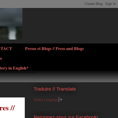
NTACT
Presse et Blogs // Press and Blogs
ge
tory in English*
Traduire // Translate
Select Language
▼
es //
Rejoignez-nous sur Facebook!