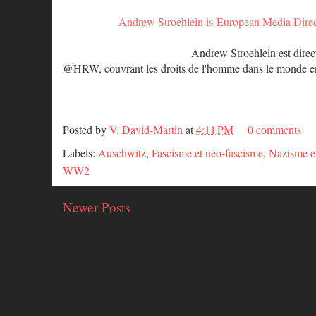
Andrew Stroehlein is European Media Dire
Andrew Stroehlein est dire
@HRW, couvrant les droits de l'homme dans le monde en
Posted by
V. David-Martin
at
4:11 PM
0 comments
Labels:
Auschwitz
,
Fascisme et néo-fascisme
,
Nazisme e
WW2
Newer Posts