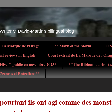
 Writer V. David-Martin's bilingual blog
La Marque de l'Orage
The Mark of the Storm
CO
ial reviews in English
Court extrait de La Marque de l'Ora
d'Hiver" publié en novembre 2023*
*"The Ribbon", a short s
érences et Entretiens**
 pourtant ils ont agi comme des monstr