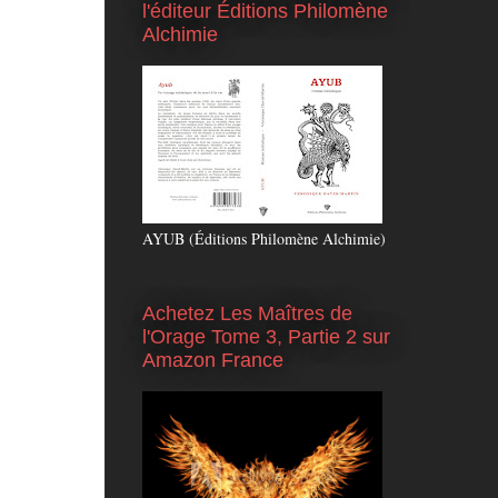
l'éditeur Éditions Philomène
Alchimie
AYUB (Éditions Philomène Alchimie)
Achetez Les Maîtres de
l'Orage Tome 3, Partie 2 sur
Amazon France