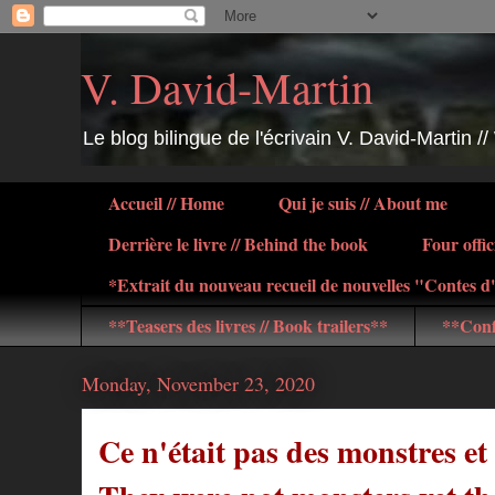
V. David-Martin
Le blog bilingue de l'écrivain V. David-Martin //
Accueil // Home
Qui je suis // About me
Derrière le livre // Behind the book
Four offic
*Extrait du nouveau recueil de nouvelles "Contes 
**Teasers des livres // Book trailers**
**Conf
Monday, November 23, 2020
Ce n'était pas des monstres et