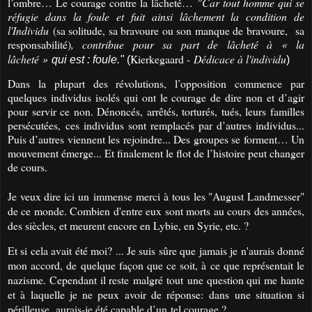
l’ombre… Le courage contre la lâcheté…
"Car tout homme qui se
réfugie dans la foule et fuit ainsi lâchement la condition de
l'Individu
(sa solitude, sa bravoure ou son manque de bravoure, sa
responsabilité)
, contribue pour sa part de lâcheté à « la
lâcheté »
Kierkegaard -
Dédicace à l'individu
qui est : foule."
(
)
Dans la plupart des révolutions, l’opposition commence par
quelques individus isolés qui ont le courage de dire non et d’agir
pour servir ce non. Dénoncés, arrêtés, torturés, tués, leurs familles
persécutées, ces individus sont remplacés par d’autres individus...
Puis d’autres viennent les rejoindre... Des groupes se forment… Un
mouvement émerge... Et finalement le flot de l’histoire peut changer
de cours.
Je veux dire ici un immense merci à tous les "August Landmesser"
de ce monde. Combien d'entre eux sont morts au cours des années,
des siècles, et meurent encore en Lybie, en Syrie, etc. ?
Et si cela avait été moi? ... Je suis sûre que jamais je n'aurais donné
mon accord, de quelque façon que ce soit, à ce que représentait le
nazisme. Cependant il reste malgré tout une question qui me hante
et à laquelle je ne peux avoir de réponse: dans une situation si
périlleuse, aurais-je été capable d’un tel courage ?