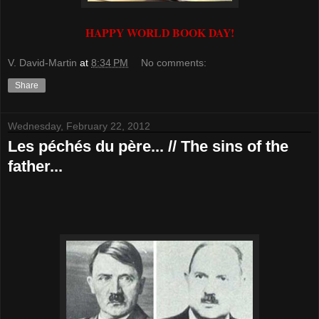
HAPPY WORLD BOOK DAY!
V. David-Martin
at
8:34 PM
No comments:
Share
Wednesday, February 22, 2012
Les péchés du père... // The sins of the
father...