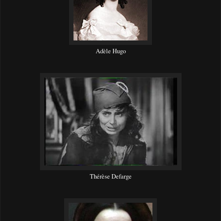
Adèle Hugo
Thérèse Defarge