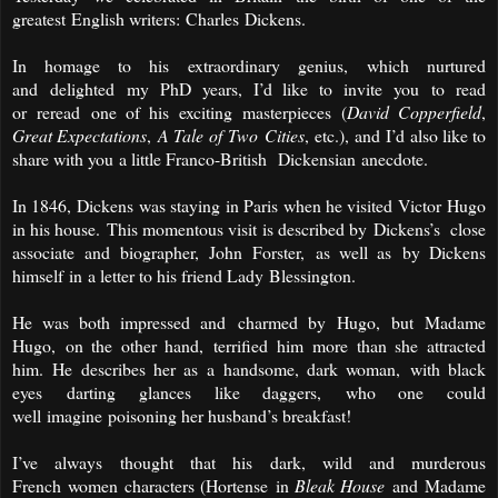
greatest
English writers
:
Charles
Dickens
.
In homage to his
extraordinary genius
,
which nurtured
and
delighted
my PhD years, I’d like to invite you
to read
or
reread
one of his
exciting
masterpieces
(
David
Copperfield
,
Great Expectations
,
A Tale
of
Two
Cities
,
etc.
),
and
I’d also like to
share with you
a little Franco-British
Dickensian anecdote
.
In 1846
,
Dickens
was staying
in Paris
when he visited
Victor
Hugo
in his house.
This momentous visit
is described by
Dickens’s close
associate
and biographer
,
John
Forster
,
as well as
by
Dickens
himself
in
a letter to his friend Lady
Blessington
.
He was both impressed and
charmed by
Hugo
,
but
Madame
Hugo,
on the other hand
,
terrified him
more than she attracted
him
.
He describes her as a
handsome, dark woman
,
with black
eyes
darting
glances
like daggers
,
who one could
well
imagine
poisoning her husband’s breakfast!
I’ve always
thought that his
dark, wild and murderous
French
women
characters
(
Hortense
in
Bleak House
and
Madame