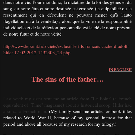
dans notre vie. Pour moi donc, la dictature de la loi des gènes et du
sang sur notre être et notre destinée est erronée
(la culpabilité ou le
ressentiment qui en découlent ne pouvant mener qu'à l'auto
flagellation ou à la vendetta)
;
alors que
la voie de la responsabilité
individuelle et de la réflexion
personnelle
est la clé de notre présent,
de notre futur et de notre vérité.
http://www.lepoint.fr/societe/exclusif-le-fils-francais-cache-d-adolf-
hitler-17-02-2012-1432303_23.php
IN ENGLISH
The sins of the father…
Last week my sister sent me an article from "Le Point" (a French
equivalent of "Time" magazine) about a historical scoop: Hitler had
a son... a French man.
(My family send me articles or book titles
related to World War II, because of my general interest for that
period and above all because of my research for my trilogy.)