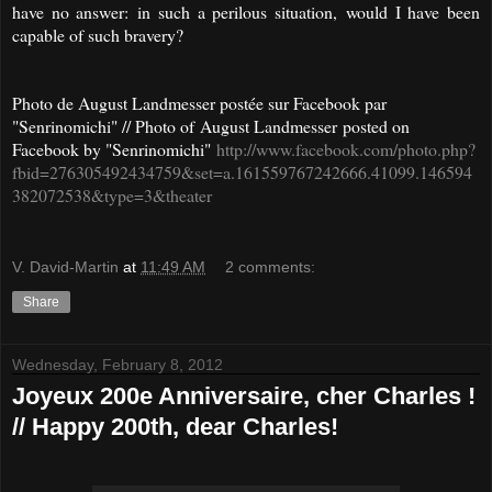
have no answer: in such a perilous situation, would I have been
capable of such bravery?
Photo de August Landmesser postée sur Facebook par
"Senrinomichi" // Photo of
August Landmesser
posted on
Facebook by "Senrinomichi"
http://www.facebook.com/photo.php?
fbid=276305492434759&set=a.161559767242666.41099.146594
382072538&type=3&theater
V. David-Martin
at
11:49 AM
2 comments:
Share
Wednesday, February 8, 2012
Joyeux 200e Anniversaire, cher Charles !
// Happy 200th, dear Charles!