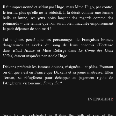
Il fut impressionné et séduit par Hugo, mais Mme Hugo, par contre,
le terrifia plus qu'elle ne le séduisit. Il la décrit comme une femme
belle et brune, ses yeux noirs lançant des regards comme des
poignards -- une femme que l'on aurait bien imaginée empoisonnant
le petit-déjeuner de son mari !
J'ai toujours pensé que ses personnages de Françaises brunes,
dangereuses et avides du sang de leurs ennemis (Hortense
dans
Bleak House
et Mme Defarge dans
Le Conte des Deux
Villes)
étaient inspirées par Adèle Hugo.
Dickens préférait les femmes douces, résignées... et pâles. Pourtant
on dit que c'est en France que Dickens et sa jeune maîtresse, Ellen
Ternan, se réfugièrent pour échapper au jugement rigide de
l'Angleterre victorienne.
Fancy that!
IN ENGLISH
:
Yesterday
we celebrated
in Britain
the birth of
one of the