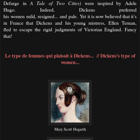
Defarge
in
A Tale
of
Two
Cities
)
were inspired by
Adele
Hugo
.
Indeed, Dickens preferred
his
women
mild
,
resigned...
and
pale.
Y
et
it is now believed that it
’
s
in France that
Dickens
and
his young mistress
,
Ellen
Ternan
,
fled
to escape the
rigid
judgments
of Victorian England
. Fancy
that!
Le type de femmes qui plaisait à Dickens... // Dickens's type of
women...
Mary Scott Hogarth