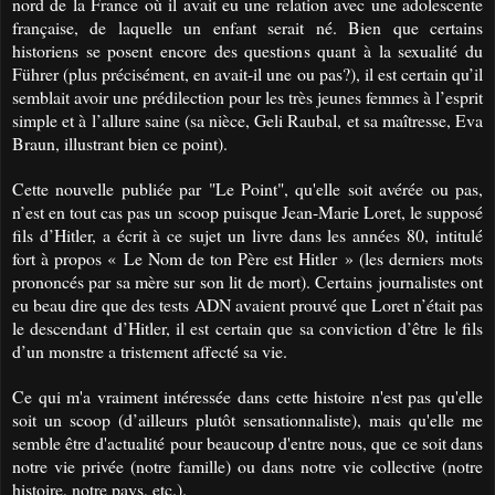
nord de la France où il avait eu une relation avec une adolescente
française, de laquelle un enfant serait né. Bien que certains
historiens se posent encore des questions quant à la sexualité du
Führer (plus précisément, en avait-il une ou pas?), il est certain qu’il
semblait avoir une prédilection pour les très jeunes femmes à l’esprit
simple et à l’allure saine (sa nièce, Geli Raubal, et sa maîtresse, Eva
Braun, illustrant bien ce point).
Cette nouvelle publiée par "Le Point", qu'elle soit avérée ou pas,
n’est en tout cas pas un scoop puisque Jean-Marie Loret, le supposé
fils d’Hitler, a écrit à ce sujet un livre dans les années 80, intitulé
fort à propos « Le Nom de ton Père est Hitler » (les derniers mots
prononcés par sa mère sur son lit de mort). Certains journalistes ont
eu beau dire que des tests ADN avaient prouvé que Loret n’était pas
le descendant d’Hitler, il est certain que sa conviction d’être le fils
d’un monstre a tristement affecté sa vie.
Ce qui m'a vraiment intéressée dans cette histoire n'est pas qu'elle
soit un scoop (d’ailleurs plutôt sensationnaliste), mais qu'elle me
semble être d'actualité pour beaucoup d'entre nous, que ce soit dans
notre vie privée (notre famille) ou dans notre vie collective (notre
histoire, notre pays, etc.).