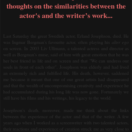
thoughts on the similarities between the
actor's and the writer’s work...
Last Saturday the great Swedish actor, Erland Josephson, died.
He
was Ingmar Bergman’s favourite actor, often playing his
alter ego
on screen.
In 2003
Liv Ullmann, a talented actress and director as
well as Bergman’s muse, said of him with great emotion that he was
her best friend in life and on screen and that "We can undress our
souls in front of each other". Josephson was elderly and had lived
an extremely rich and fulfilled life.
H
is death, however, saddened
me because it meant that one of our great artists had disappeared
and that the wealth of uncompromising creativity and experience he
had accumulated during his long life was now gone. Fortunately we
still have his films and his writings, his legacy to the world.
Josephson's death, moreover, made me think about the links
between the experience of the actor and that of the writer. A few
years ago when I worked as a screenwriter with two talented actors,
their
reactions and experience of creation struck me as very close to