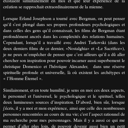
existaient simultanément en moi et que leur expérience de la
création se rapprochait extraordinairement de la mienne.
Lorsque Erland Josephson a tourné avec Bergman, on peut penser
qu’il s’est plongé dans ses propres profondeurs psychologiques et
dans celles des gens qu’il connaissait, les films de Bergman étant
profondément ancrés dans les complexités des relations humaines.
Cependant, lorsqu’il a travaillé avec Andrei Tarkovski (dans les
deux derniers films de ce dernier, «Nostalghia» et «Le Sacrifice»),
je ne peux m’empêcher de penser que c’est ailleurs qu’il a dû aller
chercher son inspiration pour pouvoir incarner aussi superbement
le
christique Domenico et
l'héroïque Alexander, dans une réserve
spirituelle profonde et universelle, là où existent les archétypes et
« l’Homme Éternel ».
Similairement, et en toute humilité, je sens
en moi
ces deux aspects,
le personnel et l'universel, le psychologique et le spirituel, telles
deux lumineuses sources d’inspiration. D’abord,
bien sûr,
lorsque
j'écris, il y a moi et mon expérience, ainsi que celle des nombreuses
personnes rencontrées au cours de ma vie; c'est l’aspect rationnel de
ma recherche pour mes personnages. Mais il y a aussi ce qui me
permet d’aller plus loin, de pouvoir devenir aussi bien un petit