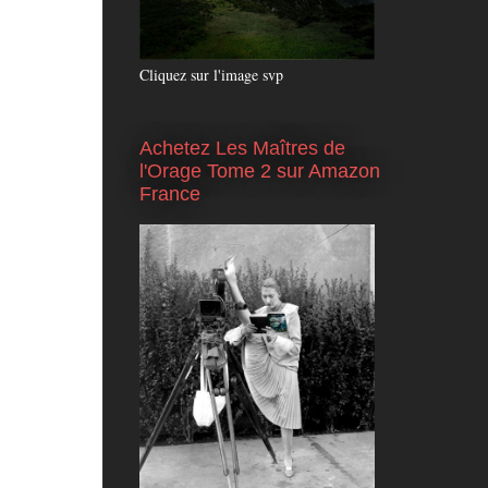
Cliquez sur l'image svp
Achetez Les Maîtres de
l'Orage Tome 2 sur Amazon
France