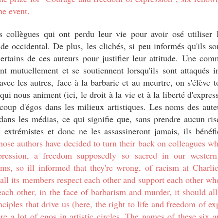
he event.
collègues qui ont perdu leur vie pour avoir osé utiliser l
de occidental. De plus, les clichés, si peu informés qu'ils so
rtains de ces auteurs pour justifier leur attitude. Une co
t mutuellement et se soutiennent lorsqu'ils sont attaqués i
avec les autres, face à la barbarie et au meurtre, on s'élève t
ui nous animent (ici, le droit à la vie et à la liberté d'expres
oup d'égos dans les milieux artistiques. Les noms des aute
ans les médias, ce qui signifie que, sans prendre aucun ris
 extrémistes et donc ne les assassineront jamais, ils bénéfi
hose authors have decided to turn their back on colleagues wh
xpression, a freedom supposedly
so
sacred in our western
isms, so ill informed that they're wrong, of racism at
Charl
 all its members respect each other and support each other wh
ach other, in the face of barbarism and murder, it should al
ciples that drive us (here, the right to life and freedom of ex
are a lot of egos in artistic circles. The names of these six 