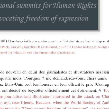
 1921 à Londres, c'est l
e plus ancien organisme
littéraire international ainsi qu'un
r Poets, Essayists, Novelists. It was founded in 1921 in London making it the oldest
one of the oldest still existing human rights organisations.
 de nouveau en deuil des journalistes et illustrateurs assassi
jà quatre mois. Pourquoi ? me demanderez-vous, chers amis.
 États-Unis veut les honorer en leur offrant le prix "Courage
 ont décidé de boycotter officiellement cet événement. //
Tod
he journalists and
illustrators
murdered in the attack on Cha
t ask, dear friends. Because, when the World Society of Au
the prize for "Courage and freedom of expression", six
renow