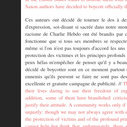
Saxon authors have decided to boycott officially t
Ces auteurs ont décidé de tourner le dos à des 
d'expression, soi-disant si sacrée dans notre mon
racisme de Charlie Hebdo ont été brandis par ce
fonctionne que si tous ses membres se respecten
même si l'on n'est pas toujours d'accord les uns 
protection des victimes et les principes profonds q
peux hélas m'empêcher de penser qu'il y a beauc
décidé de boycotter sont en ce moment partout d
ennemis qu'ils peuvent se faire ne sont pas des
excellente et gratuite campagne de publicité. //
T
their lives daring to use their freedom of e
addition,
some of them have brandished
critic
justify their attitude. A community works only if
unjustly: though we may not always agree with e
the protection of victims and of the profound prin
cannot help but think that, unfortunately, there 