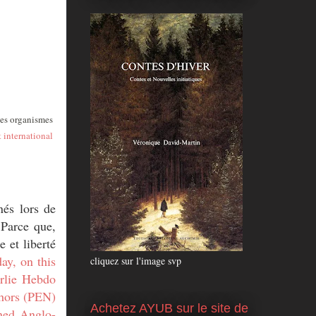
 des organismes
 international
nés lors de
 Parce que,
 et liberté
ay, on this
cliquez sur l'image svp
rlie Hebdo
thors (PEN)
Achetez AYUB sur le site de
ned
Anglo-