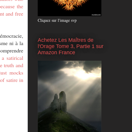
because the
nt and free
Cliquez sur l'image svp
démocracie,
Achetez Les Maîtres de
isme ni à la
l'Orage Tome 3, Partie 1 sur
 comprendre
Amazon France
a satirical
he truth and
 just mocks
f satire in