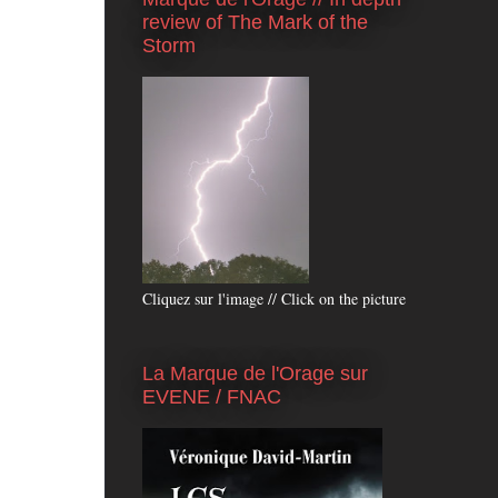
review of The Mark of the
Storm
Cliquez sur l'image // Click on the picture
La Marque de l'Orage sur
EVENE / FNAC