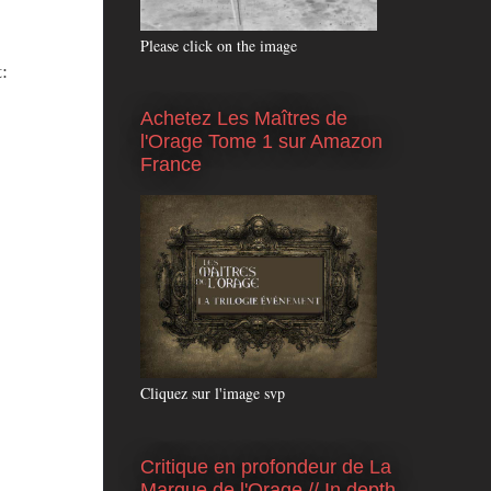
Please click on the image
t:
Achetez Les Maîtres de
l'Orage Tome 1 sur Amazon
France
Cliquez sur l'image svp
Critique en profondeur de La
Marque de l'Orage // In depth