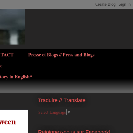
NTACT
Presse et Blogs // Press and Blogs
ge
tory in English*
Traduire // Translate
Select Language
▼
tween
Rejoignez-nous sur Facebook!