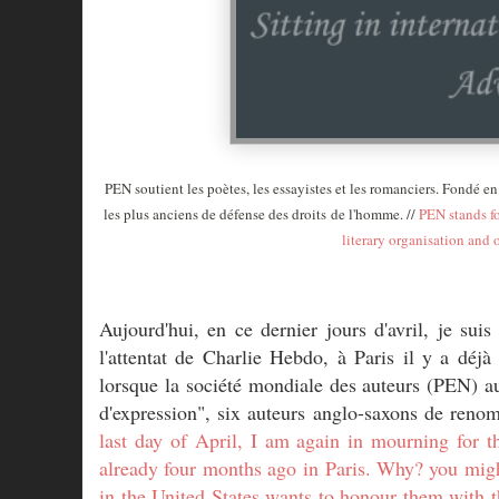
PEN soutient les poètes, les essayistes et les romanciers. Fondé en
les plus anciens de défense des droits de l'homme. //
PEN stands fo
literary organisation and 
Aujourd'hui, en ce dernier jours d'avril, je suis
l'attentat de Charlie Hebdo, à Paris il y a dé
lorsque la société mondiale des auteurs (PEN) aux
d'expression", six auteurs anglo-saxons de renom
last day of April, I am again in mourning for t
already four months ago
in Paris
. Why? you migh
in the United States wants to honour them with 