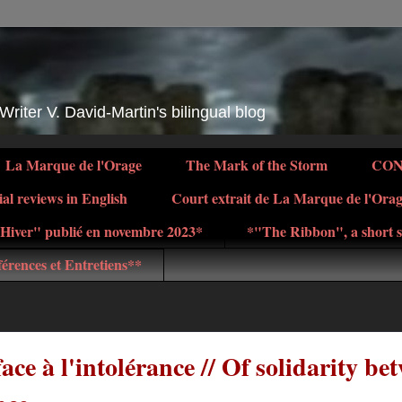
 Writer V. David-Martin's bilingual blog
La Marque de l'Orage
The Mark of the Storm
CO
ial reviews in English
Court extrait de La Marque de l'Ora
d'Hiver" publié en novembre 2023*
*"The Ribbon", a short s
érences et Entretiens**
face à l'intolérance // Of solidarity be