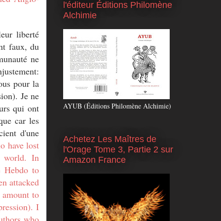
l'éditeur Éditions Philomène
Alchimie
eur liberté
nt faux, du
mmunauté ne
njustement:
ous pour la
sion). Je ne
AYUB (Éditions Philomène Alchimie)
urs qui ont
que car les
cient d'une
Achetez Les Maîtres de
o have lost
l'Orage Tome 3, Partie 2 sur
 world. In
Amazon France
ie Hebdo
to
en attacked
l amount to
pression). I
authors who