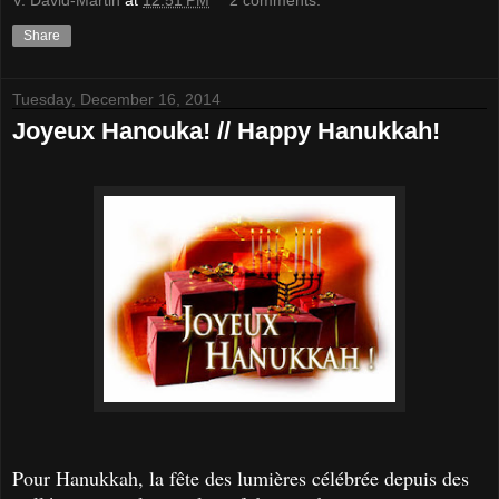
V. David-Martin
at
12:51 PM
2 comments:
Share
Tuesday, December 16, 2014
Joyeux Hanouka! // Happy Hanukkah!
Pour Hanukkah, la fête des lumières célébrée depuis des