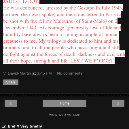
JADE-FITZROY.
He was denounced, arrested by the Gestapo in July 1943,
tortured (he never spoke) and then transferred to Paris to
be shot with five fellow Malouins (of Saint-Malo) on 2
December 1943. His courage, generosity love of life and
humility have always been a shining example of human
greatness to me. My trilogy is dedicated to him and his
brothers, and to all the people who have fought and still
do fight against the forces of death, darkness and evil with
all their hope, strength and life. LEST WE FORGET.
V. David-Martin
at
3:45 PM
No comments:
Share
‹
›
Home
View web version
En bref // Very briefly