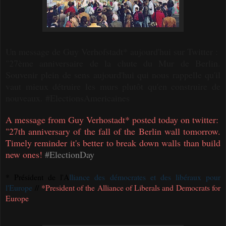
Un message de Guy Verhofstadt* aujourd'hui sur Twitter :
"27ème anniversaire de la chute du Mur de Berlin.
Souvenir plein de sens aujourd'hui qui nous rappelle qu'il
vaut mieux détruire les murs plutôt qu'en construire de
nouveaux. #ElectionsAmericaines
A message from Guy Verhostadt* posted today on twitter:
"27th anniversary of the fall of the Berlin wall tomorrow.
Timely reminder it's better to break down walls than build
new ones!
#ElectionDay
* Président de l'A
lliance des démocrates et des libéraux pour
l'Europe
//
*
President of the Alliance of Liberals and Democrats for
Europe