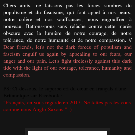
Chers amis, ne laissons pas les forces sombres du
populisme et du fascisme,
qui font appel à nos peurs,
notre colère et nos souffrances,
nous engouffrer à
nouveau. Battons-nous sans relâche contre cette marée
obscure avec la lumière de notre courage, de notre
tolérance, de notre humanité et de notre compassion. //
Dear friends, l
et's not the dark forces of populism and
fascism engulf us again by appealing to our fears, our
anger and our pain. Let's fight tirelessly against this dark
tide with the light of our courage, tolerance, humanity and
compassion.
PS: Ci-dessous, le superbe cri du cœur en français d'une
Britannique sur Facebook :
"
Français, on vous regarde en 2017. Ne faites pas les cons
comme nous Anglo-Saxons."
:)