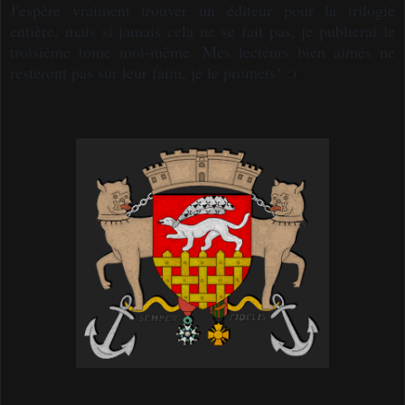
J'espère vraiment trouver un éditeur pour la trilogie
entière, mais si jamais cela ne se fait pas, je publierai le
troisième tome moi-même. Mes lecteurs bien aimés ne
resteront pas sur leur faim, je le promets! :)