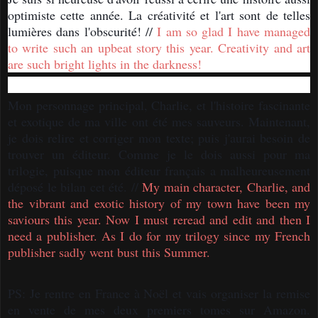
optimiste cette année. La créativité et l'art sont de telles
lumières dans l'obscurité! //
I am so glad I have managed
to write such an upbeat story this year. Creativity and art
are such bright lights in the darkness!
Mon personnage principal, Charlie, et l'histoire fascinante
et exotique de ma ville ont été mes sauveurs. Maintenant,
je dois relire et corriger mon texte; puis j'aurai besoin de
trouver un éditeur. Comme je le dois aussi pour ma
trilogie, puisque mon éditeur français a malheureusement
déposé le bilan cet été. //
My main character, Charlie, and
the vibrant and exotic history of my town have been my
saviours this year. Now I must reread and edit and then I
need a publisher. As I do for my trilogy since my French
publisher sadly went bust this Summer.
PS: Je rentre en France à Noël et vais organiser la remise
en vente de mes deux premiers tomes sur Amazon.