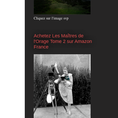
Cliquez sur l'image svp
Achetez Les Maîtres de
l'Orage Tome 2 sur Amazon
France