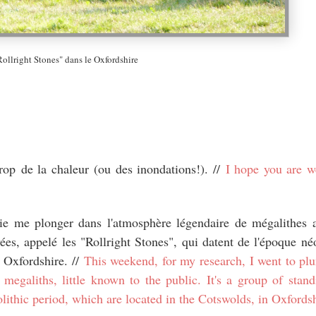
Rollright Stones" dans le Oxfordshire
trop de la chaleur (ou des inondations!). //
I hope you are w
ie me plonger dans l'atmosphère légendaire de mégalithes 
es, appelé les "Rollright Stones", qui datent de l'époque néo
e Oxfordshire. //
This weekend, for my research, I went to pl
egaliths, little known to the public. It's a group of stand
olithic period, which are located in the Cotswolds, in Oxfords