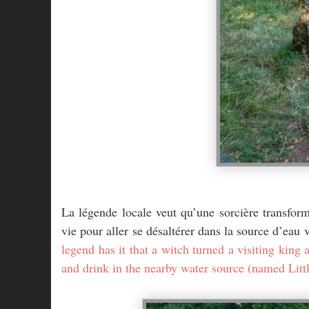
La légende locale veut qu’une sorcière transforma
vie pour aller se désaltérer dans la source d’eau 
legend has it that a witch turned a visiting king
and drink in the nearby water source (named Littl