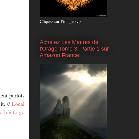
Cliquez sur l'image svp
Achetez Les Maîtres de
l'Orage Tome 3, Partie 1 sur
Amazon France
ent parfois
t. //
Local
 life to go