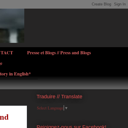
NTACT
Presse et Blogs // Press and Blogs
ge
tory in English*
Traduire // Translate
Select Language
▼
end
Rejoignez-nous sur Facebook!