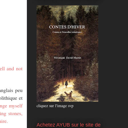
ell and not
anglais peu
lithique et
unge myself
cliquez sur l'image svp
ing stones,
hire.
Achetez AYUB sur le site de