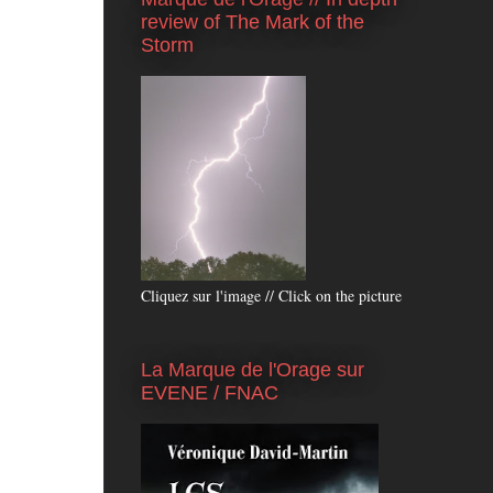
review of The Mark of the
Storm
Cliquez sur l'image // Click on the picture
La Marque de l'Orage sur
EVENE / FNAC