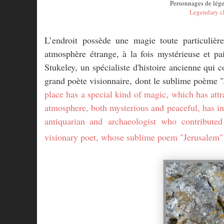
Personnages de légen
Legendary ch
L’endroit possède une magie toute particuliè
atmosphère étrange, à la fois mystérieuse et pa
Stukeley, un spécialiste d'histoire ancienne qui
grand poète visionnaire, dont le sublime poème "
place has a special kind of magic, which has att
atmosphere, both mysterious and peaceful, has ins
antiquarian and
archaeologist
who contributed 
visionary poet, whose sublime poem "Jerusalem"