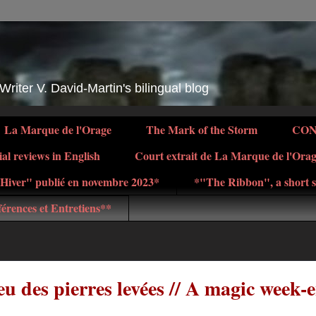
 Writer V. David-Martin's bilingual blog
La Marque de l'Orage
The Mark of the Storm
CO
ial reviews in English
Court extrait de La Marque de l'Ora
d'Hiver" publié en novembre 2023*
*"The Ribbon", a short s
érences et Entretiens**
 des pierres levées // A magic week-