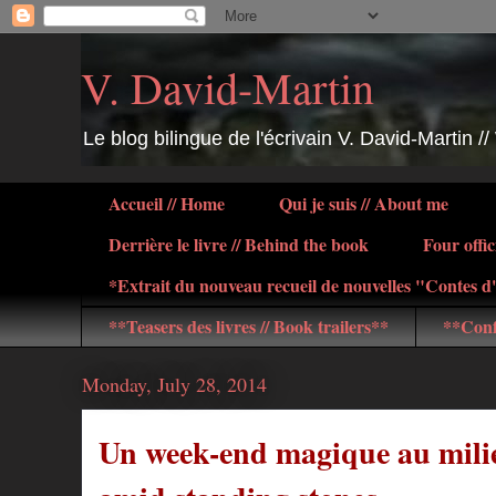
V. David-Martin
Le blog bilingue de l'écrivain V. David-Martin //
Accueil // Home
Qui je suis // About me
Derrière le livre // Behind the book
Four offic
*Extrait du nouveau recueil de nouvelles "Contes 
**Teasers des livres // Book trailers**
**Conf
Monday, July 28, 2014
Un week-end magique au milieu