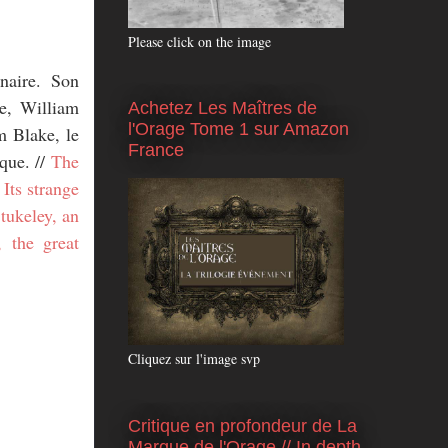
Please click on the image
naire. Son
le, William
Achetez Les Maîtres de
l'Orage Tome 1 sur Amazon
m Blake, le
France
que. //
The
Its strange
tukeley, an
 the great
Cliquez sur l'image svp
Critique en profondeur de La
Marque de l'Orage // In depth