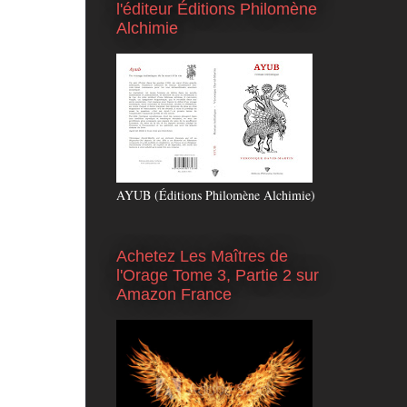
l'éditeur Éditions Philomène
Alchimie
AYUB (Éditions Philomène Alchimie)
Achetez Les Maîtres de
l'Orage Tome 3, Partie 2 sur
Amazon France