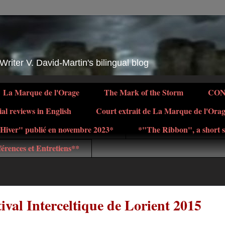
 Writer V. David-Martin's bilingual blog
La Marque de l'Orage
The Mark of the Storm
CO
ial reviews in English
Court extrait de La Marque de l'Ora
d'Hiver" publié en novembre 2023*
*"The Ribbon", a short s
érences et Entretiens**
ival Interceltique de Lorient 2015