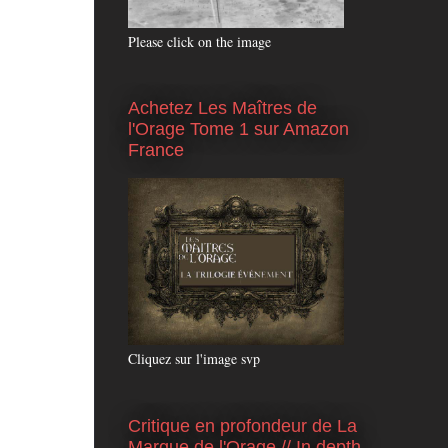
Please click on the image
Achetez Les Maîtres de
l'Orage Tome 1 sur Amazon
France
Cliquez sur l'image svp
Critique en profondeur de La
Marque de l'Orage // In depth