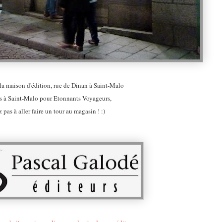
la maison d'édition, rue de Dinan à Saint-Malo
es à Saint-Malo pour Etonnants Voyageurs,
z pas à aller faire un tour au magasin ! :)