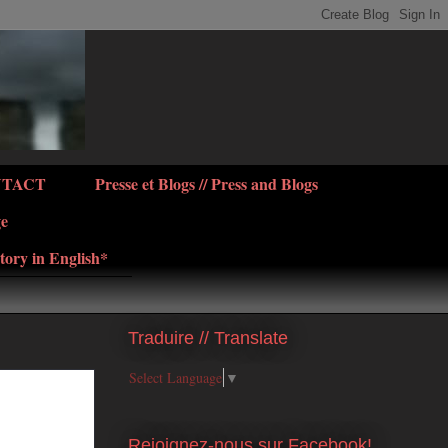
NTACT
Presse et Blogs // Press and Blogs
ge
tory in English*
Traduire // Translate
Select Language
▼
Rejoignez-nous sur Facebook!