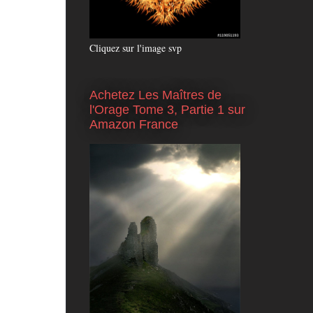
Cliquez sur l'image svp
Achetez Les Maîtres de
l'Orage Tome 3, Partie 1 sur
Amazon France