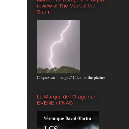
review of The Mark of the
Storm
Cliquez sur l'image // Click on the picture
La Marque de l'Orage sur
EVENE / FNAC