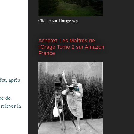
Cliquez sur l'image svp
Achetez Les Maîtres de
l'Orage Tome 2 sur Amazon
France
fet, après
ue de
relever la