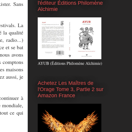
l'éditeur Éditions Philomène
ister. Sans
Alchimie
stivals. La
 la qualité
, radio...)
ce et se bat
, nous avons
us comptons
AYUB (Éditions Philomène Alchimie)
ites maisons
ez aussi, je
Achetez Les Maîtres de
l'Orage Tome 3, Partie 2 sur
Amazon France
continuer à
e mondiale,
tout ce qui