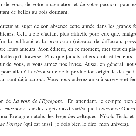
in de vous, de votre imagination et de votre passion, pour ex
utant de belles au bois dormant.
iteur au sujet de son absence cette année dans les grands fe
teurs. Cela a été d'autant plus difficile pour eux que, malgré
frir la publicité et la promotion (réseaux de diffusion, presse
ître leurs auteurs. Mon éditeur, en ce moment, met tout en pla
ficile qu'il traverse. Plus que jamais, chers amis et lecteurs
our de vous, si vous aimez nos livres. Aussi, en général, no
é pour aller à la découverte de la production originale des pet
 qui sont déjà partout. Vous nous aiderez ainsi à survivre et fer
ion de
La voix de l'Egrégore
. En attendant, je compte bien 
age Facebook, sur des sujets aussi variés que la Seconde Guerr
t, ma Bretagne natale, les légendes celtiques, Nikola Tesla et 
de l’orage
(qui est aussi, je dois bien le dire, mon univers).