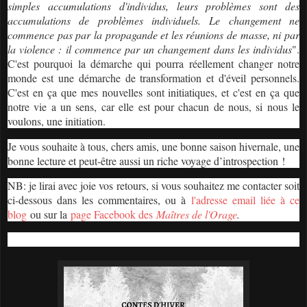
simples accumulations d'individus, leurs problèmes sont des
accumulations de problèmes individuels. Le changement ne
commence pas par la propagande et les réunions de masse, ni par
la violence : il commence par un changement dans les individus
".
C'est pourquoi la démarche qui pourra réellement changer notre
monde est une démarche de transformation et d'éveil personnels.
C'est en ça que mes nouvelles sont initiatiques, et c'est en ça que
notre vie a un sens, car elle est pour chacun de nous, si nous le
voulons, une initiation.
Je vous souhaite à tous, chers amis, une bonne saison hivernale, une
bonne lecture et peut-être aussi un riche voyage d’introspection !
NB: je lirai avec joie vos retours, si vous souhaitez me contacter soit
ci-dessous dans les commentaires, ou à
l'adresse email liée à ce
blog
ou sur la
page Facebook des
Maîtres de l'Orage
.