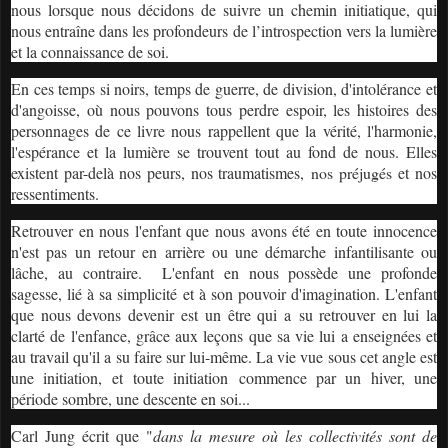
nous lorsque nous décidons de suivre un chemin initiatique, qui
nous entraîne dans les profondeurs de l’introspection vers la lumière
et la connaissance de soi.
En ces temps si noirs, temps de guerre, de division, d'intolérance et
d'angoisse, où nous pouvons tous perdre espoir, les histoires des
personnages de ce livre nous rappellent que la vérité, l'harmonie,
l'espérance et la lumière se trouvent tout au fond de nous. Elles
existent par-delà nos peurs, nos traumatismes,
nos préjugés
et nos
ressentiments.
Retrouver en nous l'enfant que nous avons été en toute innocence
n'est pas un retour en arrière ou une démarche infantilisante ou
lâche, au contraire. L'enfant en nous possède une profonde
sagesse, lié à sa simplicité et à son pouvoir d'imagination. L'enfant
que nous devons devenir
est un être qui a
su retrouver en lui la
clarté de l'enfance
, grâce aux leçons que sa vie lui a enseignées et
au travail qu'il a su faire sur lui-même. La vie vue sous cet angle est
une initiation, et
toute initiation commence par un hiver, une
période sombre, une descente en soi...
Carl Jung écrit que "
dans la mesure où les collectivités sont de