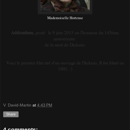
Mademoiselle Hortense
Addendum,
posté
le 9 juin 2015
en l'honneur du 145ème
anniversaire
de la mort de Dickens:
Voici le premier film tiré d'un ouvrage de Dickens. Il fut filmé en
1901. :)
V. David-Martin
at
4:43 PM
Share
4 comments: