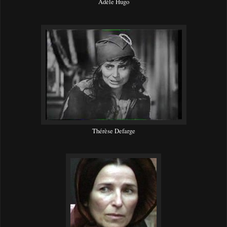
Adèle Hugo
Thérèse Defarge