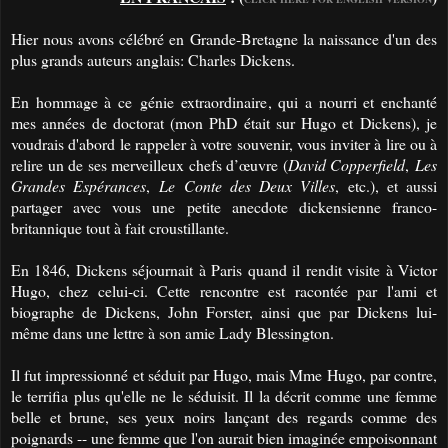
Hier nous avons célébré en Grande-Bretagne la naissance d'un des
plus grands auteurs anglais: Charles Dickens.
En hommage à ce génie extraordinaire, qui a nourri et enchanté
mes années de doctorat (mon PhD était sur Hugo et Dickens), je
voudrais d'abord le rappeler à votre souvenir, vous inviter à lire ou à
relire un de ses merveilleux chefs d’œuvre (
David Copperfield
,
Les
Grandes Espérances
,
Le Conte des Deux Villes
, etc.), et aussi
partager avec vous une petite anecdote dickensienne franco-
britannique tout à fait croustillante.
En 1846, Dickens séjournait à Paris quand il rendit visite à Victor
Hugo, chez celui-ci. Cette rencontre est racontée par l'ami et
biographe de Dickens, John Forster, ainsi que par Dickens lui-
même dans une lettre à son amie Lady Blessington.
Il fut impressionné et séduit par Hugo, mais Mme Hugo, par contre,
le terrifia plus qu'elle ne le séduisit. Il la décrit comme une femme
belle et brune, ses yeux noirs lançant des regards comme des
poignards -- une femme que l'on aurait bien imaginée empoisonnant