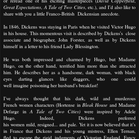
or
reread
one of his
exciting
masterpieces
(
David
Copperfield
,
Great Expectations
,
A Tale
of
Two
Cities
,
etc.
),
and
I’d also like to
share with you
a little Franco-British
Dickensian anecdote
.
In 1846
,
Dickens
was staying
in Paris
when he visited
Victor
Hugo
in his house.
This momentous visit
is described by
Dickens’s close
associate
and biographer
,
John
Forster
,
as well as
by
Dickens
himself
in
a letter to his friend Lady
Blessington
.
He was both impressed and
charmed by
Hugo
,
but
Madame
Hugo,
on the other hand
,
terrified him
more than she attracted
him
.
He describes her as a
handsome, dark woman
,
with black
eyes
darting
glances
like daggers
,
who one could
well
imagine
poisoning her husband’s breakfast!
I’ve always
thought that his
dark, wild and murderous
French
women
characters
(
Hortense
in
Bleak House
and
Madame
Defarge
in
A Tale
of
Two
Cities
)
were inspired by
Adele
Hugo
.
Indeed, Dickens preferred
his
women
mild
,
resigned...
and
pale.
Y
et
it is now believed that it
’
s
in France that
Dickens
and
his young mistress
,
Ellen
Ternan
,
fled
to escape the
rigid
judgments
of Victorian England
. Fancy