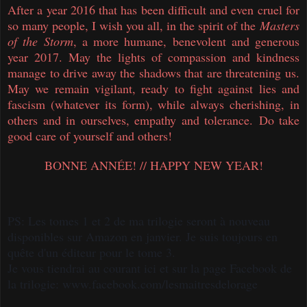
After a year 2016 that has been difficult and even cruel for
so many people, I wish you all, in the spirit of the
Masters
of the Storm
, a more humane, benevolent and generous
year 2017. May the lights of compassion and kindness
manage to drive away the shadows that are threatening us.
May we remain vigilant, ready to fight against lies and
fascism (whatever its form), while always cherishing, in
others and in ourselves, empathy and tolerance.
Do take
good care of yourself and others!
BONNE ANNÉE!
// HAPPY NEW YEAR!
PS: Les tomes 1 et 2 de ma trilogie seront à nouveau
disponibles sur Amazon en janvier. Je suis toujours en
quête d'un éditeur pour le tome 3.
Je vous tiendrai au courant ici et sur la page Facebook de
la trilogie: www.facebook.com/lesmaitresdelorage