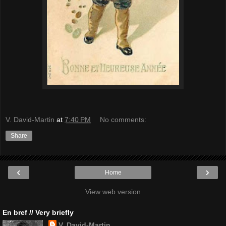
V. David-Martin
at
7:40 PM
No comments:
Share
‹
›
Home
View web version
En bref // Very briefly
V. David-Martin