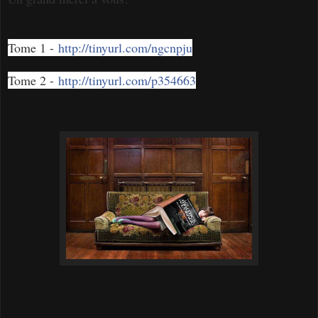
Tome 1 -
http://tinyurl.com/ngcnpju
Tome 2 -
http://tinyurl.com/p354663