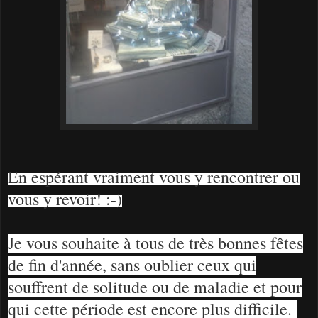
En espérant vraiment vous y rencontrer ou
vous y revoir! :-)
Je vous souhaite à tous de très bonnes fêtes
de fin d'année, sans oublier ceux qui
souffrent de solitude ou de maladie et pour
qui cette période est encore plus difficile.