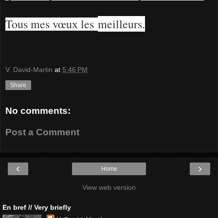
Tous mes vœux les
meilleurs.
V. David-Martin
at
5:46 PM
Share
No comments:
Post a Comment
‹
›
Home
View web version
En bref // Very briefly