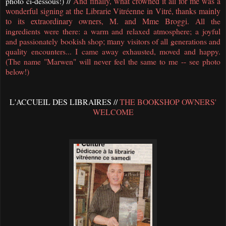
photo ci-dessous!) //
And finally, what crowned it all for me was a
wonderful signing at the Librarie Vitréenne in Vitré,
thanks mainly
to its extraordinary owners, M. and Mme Broggi
.
All the
ingredients were there: a warm and relaxed atmosphere; a joyful
and passionately bookish shop
; m
any visitors of all generations and
quality encounters...
I came away exhausted, moved and happy.
(The name "Marwen" will never feel the same to me -- see photo
below!)
L'ACCUEIL DES LIBRAIRES //
THE BOOKSHOP OWNERS'
WELCOME