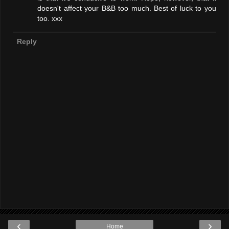
doesn't affect your B&B too much. Best of luck to you
too. xxx
Reply
‹
›
Home