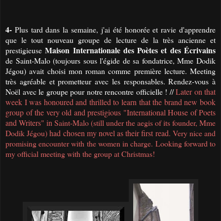
4-
Plus tard dans la semaine, j'ai été honorée et ravie d'apprendre
que le
tout nouveau groupe de lecture de la très ancienne et
Maison Internationale des Poètes et des Écrivains
prestigieuse
de Saint-Malo (toujours sous l'égide de sa fondatrice, Mme Dodik
Jégou)
avait choisi
mon roman
comme première lecture
. Meeting
très agréable et prometteur avec les responsables. Rendez-vous
à
Noël
avec le groupe pour notre rencontre officielle ! //
Later on that
week I was honoured and thrilled to learn that
the brand new book
group of the very old and prestigious "International House of Poets
and Writers" in
Saint-Malo (still under the aegis of its founder, Mme
Dodik Jégou)
had chosen my novel as their first read
.
Very nice and
promising encounter with the women in charge.
Looking forward to
my official meeting with the group at Christmas!