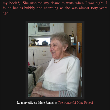
my book
?). She
inspired
my desire
to write when I was eight
.
I
found her as
bubbly
and
charming
as she was
almost forty years
ago
!
La merveilleuse Mme Renoul //
The wonderful Mme Renoul