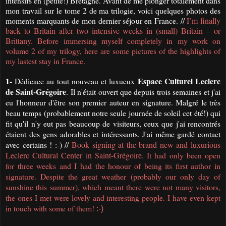
intensifs en (petite!) Bretagne. Avant de me plonger totalement dans
mon travail sur le tome 2 de ma trilogie, voici quelques photos des
moments marquants de mon dernier séjour en France. //
I’m finally
back to Britain after two intensive weeks in (small) Britain – or
Brittany.
Before immersing myself completely in my work on
volume 2 of my trilogy, here are some pictures of the highlights of
my lastest stay in France.
1-
Espace Culturel Leclerc
Dédicace au tout nouveau et luxueux
de Saint-Grégoire
. Il n'était ouvert que depuis trois semaines et j'ai
eu l'honneur d'être son premier auteur en signature. Malgré le très
beau temps (probablement notre seule journée de soleil cet été!) qui
fit qu'il n'y eut pas beaucoup de visiteurs, ceux que j'ai rencontrés
étaient des gens adorables et intéressants. J'ai même gardé contact
avec certains ! :-) //
Book signing at the brand new and luxurious
Leclerc Cultural Center in Saint-Grégoire.
It had only been open
for three weeks and I had the honour of being its first author in
signature.
Despite the great weather (probably our only day of
sunshine this summer), which meant there were not many visitors,
the ones I met were lovely and interesting people.
I have even kept
in touch with some of them!
:-)