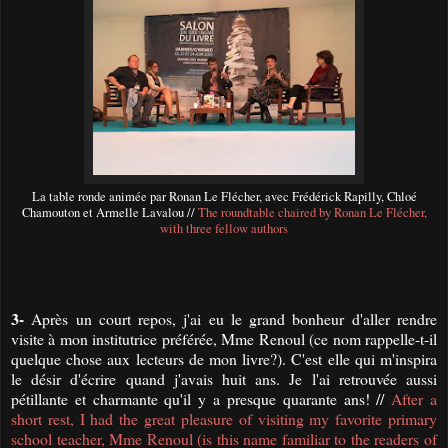
La table ronde animée par Ronan Le Flécher, avec Frédérick Rapilly, Chloé
Chamouton et Armelle Lavalou //
The roundtable chaired by Ronan Le Flécher,
with three fellow authors
3-
Après un court repos, j'ai eu le grand bonheur d'aller rendre
visite à mon institutrice préférée, Mme Renoul (ce nom rappelle-t-il
quelque chose aux lecteurs de mon livre?). C'est elle qui m'inspira
le désir d'écrire quand j'avais huit ans. Je l'ai retrouvée aussi
pétillante et charmante qu'il y a presque quarante ans! //
After a
short rest
,
I
had the great
pleasure of
visiting my
favorite
primary
school
teacher
,
Mme
Renoul
(is this name familiar to
the
readers
of