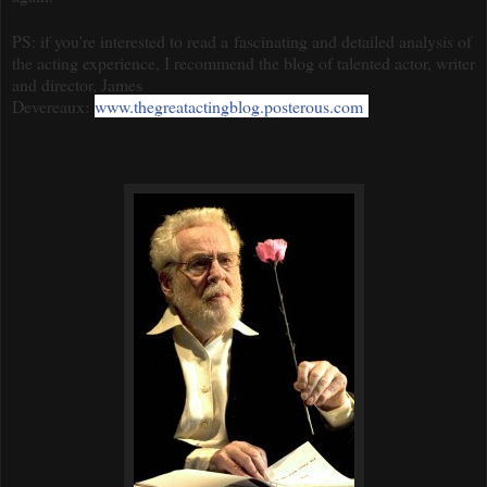
PS: if you're interested to read a fascinating and detailed analysis of
the acting experience, I recommend the blog of talented actor, writer
and director, James
Devereaux:
www.thegreatactingblog.posterous.com