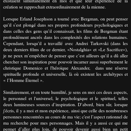
existaient simultanément en moi et que leur expérience de la
création se rapprochait extraordinairement de la mienne.
Lorsque Erland Josephson a tourné avec Bergman, on peut penser
qu’il s’est plongé dans ses propres profondeurs psychologiques et
dans celles des gens qu’il connaissait, les films de Bergman étant
profondément ancrés dans les complexités des relations humaines.
Cependant, lorsqu’il a travaillé avec Andrei Tarkovski (dans les
deux derniers films de ce dernier, «Nostalghia» et «Le Sacrifice»),
je ne peux m’empêcher de penser que c’est ailleurs qu’il a dû aller
chercher son inspiration pour pouvoir incarner aussi superbement
le
christique Domenico et
l'héroïque Alexander, dans une réserve
spirituelle profonde et universelle, là où existent les archétypes et
« l’Homme Éternel ».
Similairement, et en toute humilité, je sens
en moi
ces deux aspects,
le personnel et l'universel, le psychologique et le spirituel, telles
deux lumineuses sources d’inspiration. D’abord,
bien sûr,
lorsque
j'écris, il y a moi et mon expérience, ainsi que celle des nombreuses
personnes rencontrées au cours de ma vie; c'est l’aspect rationnel de
ma recherche pour mes personnages. Mais il y a aussi ce qui me
permet d’aller plus loin, de pouvoir devenir aussi bien un petit