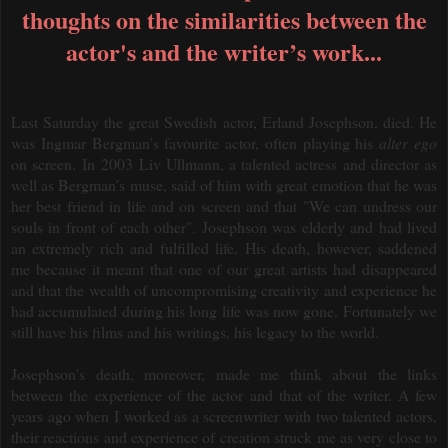
thoughts on the similarities between the
actor's and the writer’s work...
Last Saturday the great Swedish actor, Erland Josephson, died.
He
was Ingmar Bergman’s favourite actor, often playing his
alter ego
on screen.
In 2003
Liv Ullmann, a talented actress and director as
well as Bergman’s muse, said of him with great emotion that he was
her best friend in life and on screen and that "We can undress our
souls in front of each other". Josephson was elderly and had lived
an extremely rich and fulfilled life.
H
is death, however, saddened
me because it meant that one of our great artists had disappeared
and that the wealth of uncompromising creativity and experience he
had accumulated during his long life was now gone. Fortunately we
still have his films and his writings, his legacy to the world.
Josephson's death, moreover, made me think about the links
between the experience of the actor and that of the writer. A few
years ago when I worked as a screenwriter with two talented actors,
their
reactions and experience of creation struck me as very close to