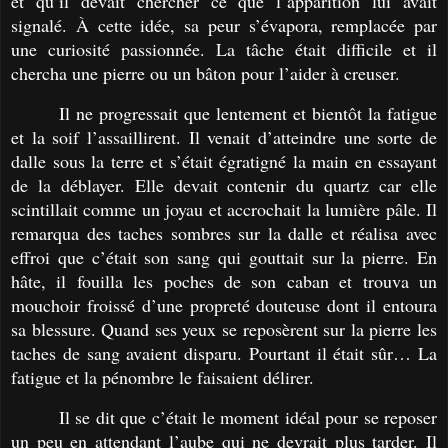
et qu’il devait chercher ce que l’apparition lui avait
signalé. À cette idée, sa peur s’évapora, remplacée par
une curiosité passionnée. La tâche était difficile et il
chercha une pierre ou un bâton pour l’aider à creuser.
Il ne progressait que lentement et bientôt la fatigue
et la soif l’assaillirent. Il venait d’atteindre une sorte de
dalle sous la terre et s’était égratigné la main en essayant
de la déblayer. Elle devait contenir du quartz car elle
scintillait comme un joyau et accrochait la lumière pâle. Il
remarqua des taches sombres sur la dalle et réalisa avec
effroi que c’était son sang qui gouttait sur la pierre. En
hâte, il fouilla les poches de son caban et trouva un
mouchoir froissé d’une propreté douteuse dont il entoura
sa blessure. Quand ses yeux se reposèrent sur la pierre les
taches de sang avaient disparu. Pourtant il était sûr… La
fatigue et la pénombre le faisaient délirer.
Il se dit que c’était le moment idéal pour se reposer
un peu en attendant l’aube qui ne devrait plus tarder. Il