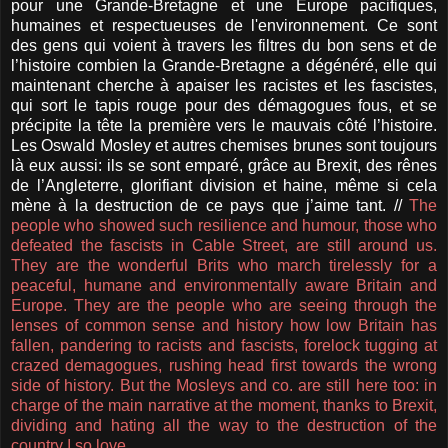
pour une Grande-Bretagne et une Europe pacifiques,
humaines et respectueuses de l'environnement. Ce sont
des gens qui voient à travers les filtres du bon sens et de
l’histoire combien la Grande-Bretagne a dégénéré, elle qui
maintenant cherche à apaiser les racistes et les fascistes,
qui sort le tapis rouge pour des démagogues fous, et se
précipite la tête la première vers le mauvais côté l’histoire.
Les Oswald Mosley et autres chemises brunes sont toujours
là eux aussi: ils se sont emparé, grâce au Brexit, des rênes
de l’Angleterre, glorifiant division et haine, même si cela
mène à la destruction de ce pays que j’aime tant. //
The
people who showed such resilience and humour, those who
defeated the fascists in Cable Street, are still around us.
They are the wonderful Brits who march tirelessly for a
peaceful, humane and environmentally aware Britain and
Europe. They are the people who are seeing through the
lenses of common sense and history how low Britain has
fallen, pandering to racists and fascists, forelock tugging at
crazed demagogues, rushing head first towards the wrong
side of history. But the Mosleys and co. are still here too: in
charge of the main narrative at the moment, thanks to Brexit,
dividing and hating all the way to the destruction of the
country I so love.