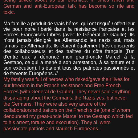
German and anti-European talk has become so rife and
toxic.
Ma famille a produit de vrais héros, qui ont risqué / offert leur
vie pour notre liberté dans la résistance française et les
Forces Françaises Libres (avec le Général de Gaulle). Ils
n’ont jamais dénigré les Allemands: les nazis oui, mais
jamais les Allemands. Ils étaient également très conscients
des collaborateurs et des traîtres du côté français (l'un
d'entre eux a dénoncé mon grand-oncle Marcel à la
Gestapo, ce qui a mené à son arrestation, à sa torture et à
son exécution). Ils étaient tous des patriotes passionnés et
de fervents Européens. //
My family was full of heroes who risked/gave their lives for
our freedom in the French resistance and Free French
Forces (with General de Gaulle). They never said anything
disparaging about the Germans: the Nazis yes, but never
the Germans. They were also very aware of the
collaborators and traitors on the French side (one of whom
denounced my great-uncle Marcel to the Gestapo which led
to his arrest, torture and execution). They all were
passionate patriots and staunch Europeans.