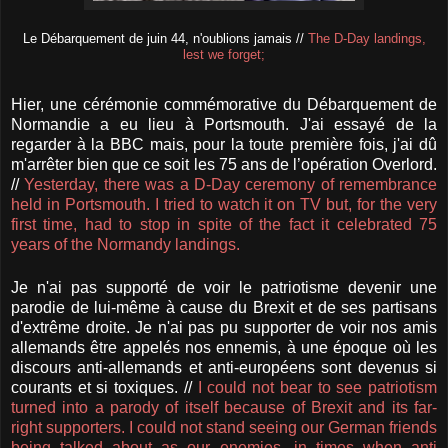
Le Débarquement de juin 44, n'oublions jamais //
The D-Day landings,
lest we forget;
Hier, une cérémonie commémorative du Débarquement de
Normandie a eu lieu à Portsmouth. J'ai essayé de la
regarder à la BBC mais, pour la toute première fois, j'ai dû
m'arrêter bien que ce soit les 75 ans de l’opération Overlord.
//
Yesterday, there was a D-Day ceremony of remembrance
held in Portsmouth. I tried to watch it on TV but, for the very
first time, had to stop in spite of the fact it celebrated 75
years of the Normandy landings.
Je n'ai pas supporté de voir le patriotisme devenir une
parodie de lui-même à cause du Brexit et de ses partisans
d'extrême droite. Je n'ai pas pu supporter de voir nos amis
allemands être appelés nos ennemis, à une époque où les
discours anti-allemands et anti-européens sont devenus si
courants et si toxiques. //
I could not bear to see patriotism
turned into a parody of itself because of Brexit and its far-
right supporters. I could not stand seeing our German friends
being talked about as our enemies, in times when anti