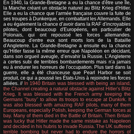
En 1940, la Grande-Bretagne a eu la chance d'être une île,
la Manche créant un obstacle naturel au Blitz Krieg d'Hitler.
Elle a eu la chance que l'armée française couvre la fuite de
ses troupes à Dunkerque, en combattant les Allemands. Elle
a eu également la chance d’avoir dans la RAF d'incroyables
pilotes, dont beaucoup d'Européens, en particulier de
Polonais, qui ont repoussé les forces allemandes.
Beaucoup d'entre eux sont morts lors de la Bataille
d'Angleterre. La Grande-Bretagne a ensuite eu la chance
qu’Hitler fasse la même erreur que Napoléon en décidant,
dans son orgueil aveugle, d’envahir la Russie. L’Angleterre
a certes subi de terribles bombardements mais n'a jamais
eu à endurer les horreurs de l'occupation. Plus tard dans la
guerre, elle a été chanceuse que Pearl Harbor se soit
produit, ce qui a poussé les États-Unis à rejoindre les forces
alliées. //
In 1940 Britain was blessed with being an island,
the Channel creating a natural obstacle against Hitler's Blitz
Krieg. It was blessed with the French army keeping the
Germans "busy" to allow its troops to escape at Dunkirk. It
was also blessed with amazing RAF pilots, many of them
Europeans, especially Polish, keeping the German forces at
bay. Many of them died in the Battle of Britain. Then Britain
was lucky that Hitler made the same mistake as Napoleon
and decided in his hubris to invade Russia. The UK suffered
terrible bombing but never had to endure the horrors of