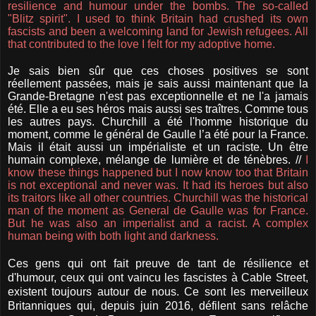
resilience and humour under the bombs. The so-called
"Blitz spirit". I used to think Britain had crushed its own
fascists and been a welcoming land for Jewish refugees. All
that contributed to the love I felt for my adoptive home.
Je sais bien sûr que ces choses positives se sont
réellement passées, mais je sais aussi maintenant que la
Grande-Bretagne n'est pas exceptionnelle et ne l'a jamais
été. Elle a eu ses héros mais aussi ses traîtres. Comme tous
les autres pays. Churchill a été l'homme historique du
moment, comme le général de Gaulle l’a été pour la France.
Mais il était aussi un impérialiste et un raciste. Un être
humain complexe, mélange de lumière et de ténèbres. //
I
know these things happened but I now know too that Britain
is not exceptional and never was. It had its heroes but also
its traitors like all other countries. Churchill was the historical
man of the moment as General de Gaulle was for France.
But he was also an imperialist and a racist. A complex
human being with both light and darkness.
Ces gens qui ont fait preuve de tant de résilience et
d'humour, ceux qui ont vaincu les fascistes à Cable Street,
existent toujours autour de nous. Ce sont les merveilleux
Britanniques qui, depuis juin 2016, défilent sans relâche